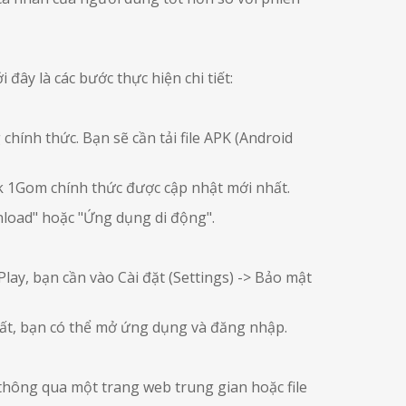
ây là các bước thực hiện chi tiết:
hính thức. Bạn sẽ cần tải file APK (Android
nk 1Gom chính thức được cập nhật mới nhất.
nload" hoặc "Ứng dụng di động".
lay, bạn cần vào Cài đặt (Settings) -> Bảo mật
 tất, bạn có thể mở ứng dụng và đăng nhập.
thông qua một trang web trung gian hoặc file