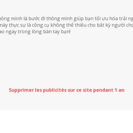
ng minh là bước đi thông minh giúp bạn tối ưu hóa trải ngh
ày thực sự là công cụ không thể thiếu cho bất kỳ người ch
ao ngay trong lòng bàn tay bạn!
Supprimer les publicités sur ce site pendant 1 an