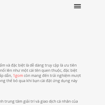
m và đặc biệt là dễ dàng truy cập là ưu tiên
ổi lên như một cái tên quen thuộc, đặc biệt
hấp dẫn,
1gom
còn mang đến trải nghiệm mượt
ông thể bỏ qua khi bạn cài đặt ứng dụng này
h trung tâm giải trí và giao dịch cá nhân của