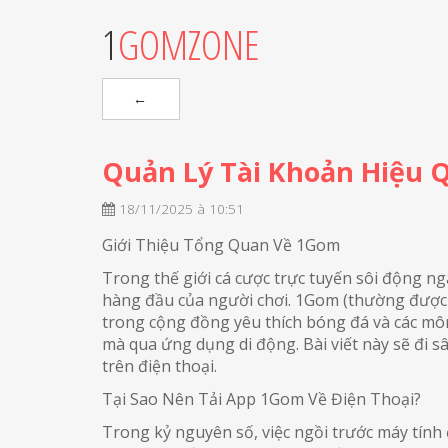
1GOMZONE
←
Quản Lý Tài Khoản Hiệu 
18/11/2025 à 10:51
Giới Thiệu Tổng Quan Về 1Gom
Trong thế giới cá cược trực tuyến sôi động ngà
hàng đầu của người chơi. 1Gom (thường được b
trong cộng đồng yêu thích bóng đá và các môn
mà qua ứng dụng di động. Bài viết này sẽ đi 
trên điện thoại.
Tại Sao Nên Tải App 1Gom Về Điện Thoại?
Trong kỷ nguyên số, việc ngồi trước máy tính đ