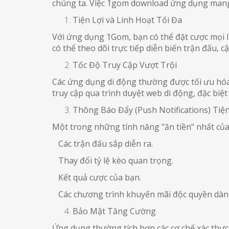
chúng ta. Việc 1gom download ứng dụng mang l
Tiện Lợi và Linh Hoạt Tối Đa
Với ứng dụng 1Gom, bạn có thể đặt cược mọi lúc
có thể theo dõi trực tiếp diễn biến trận đấu, c
Tốc Độ Truy Cập Vượt Trội
Các ứng dụng di động thường được tối ưu hóa 
truy cập qua trình duyệt web di động, đặc biệ
Thông Báo Đẩy (Push Notifications) Tiện
Một trong những tính năng "ăn tiền" nhất của
Các trận đấu sắp diễn ra.
Thay đổi tỷ lệ kèo quan trọng.
Kết quả cược của bạn.
Các chương trình khuyến mãi độc quyền dành
Bảo Mật Tăng Cường
Ứng dụng thường tích hợp các cơ chế xác thực