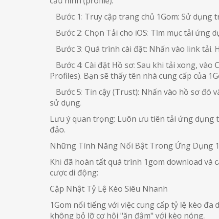
cấu hình (profile).
Bước 1: Truy cập trang chủ 1Gom: Sử dụng trìn
Bước 2: Chọn Tải cho iOS: Tìm mục tải ứng d
Bước 3: Quá trình cài đặt: Nhấn vào link tải. 
Bước 4: Cài đặt Hồ sơ: Sau khi tải xong, vào 
Profiles). Bạn sẽ thấy tên nhà cung cấp của 1
Bước 5: Tin cậy (Trust): Nhấn vào hồ sơ đó và
sử dụng.
Lưu ý quan trọng: Luôn ưu tiên tải ứng dụng t
đảo.
Những Tính Năng Nổi Bật Trong Ứng Dụng
Khi đã hoàn tất quá trình 1gom download và c
cược di động:
Cập Nhật Tỷ Lệ Kèo Siêu Nhanh
1Gom nổi tiếng với việc cung cấp tỷ lệ kèo đa
không bỏ lỡ cơ hội "ăn đậm" với kèo nóng.