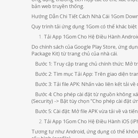
bản web truyền thống.
Hướng Dẫn Chi Tiết Cách Nhà Cái 1Gom Downl
Quy trình tải ứng dụng 1Gom có thể khác biệt 
Tải App 1Gom Cho Hệ Điều Hành Androi
Do chính sách của Google Play Store, ứng dụng
Package Kit) từ trang chủ của nhà cái.
Bước 1: Truy cập trang chủ chính thức: Mở tr
Bước 2: Tìm mục Tải App: Trên giao diện tran
Bước 3: Tải file APK: Nhấn vào liên kết tải về 
Bước 4: Cho phép cài đặt từ nguồn không xác đ
(Security) -> Bật tùy chọn "Cho phép cài đặt
Bước 5: Cài đặt: Mở file APK vừa tải về và ti
Tải App 1Gom Cho Hệ Điều Hành iOS (iP
Tương tự như Android, ứng dụng có thể không