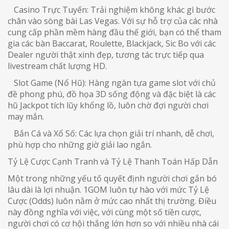
Casino Trực Tuyến: Trải nghiệm không khác gì bước
chân vào sòng bài Las Vegas. Với sự hỗ trợ của các nhà
cung cấp phần mềm hàng đầu thế giới, bạn có thể tham
gia các bàn Baccarat, Roulette, Blackjack, Sic Bo với các
Dealer người thật xinh đẹp, tương tác trực tiếp qua
livestream chất lượng HD.
Slot Game (Nổ Hũ): Hàng ngàn tựa game slot với chủ
đề phong phú, đồ họa 3D sống động và đặc biệt là các
hũ Jackpot tích lũy khổng lồ, luôn chờ đợi người chơi
may mắn.
Bắn Cá và Xổ Số: Các lựa chọn giải trí nhanh, dễ chơi,
phù hợp cho những giờ giải lao ngắn.
Tỷ Lệ Cược Cạnh Tranh và Tỷ Lệ Thanh Toán Hấp Dẫn
Một trong những yếu tố quyết định người chơi gắn bó
lâu dài là lợi nhuận. 1GOM luôn tự hào với mức Tỷ Lệ
Cược (Odds) luôn nằm ở mức cao nhất thị trường. Điều
này đồng nghĩa với việc, với cùng một số tiền cược,
người chơi có cơ hội thắng lớn hơn so với nhiều nhà cái