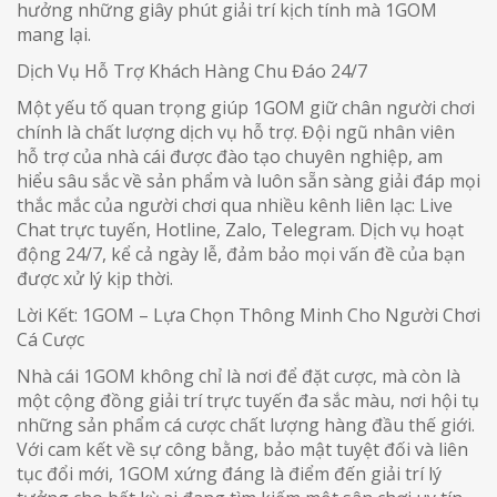
hưởng những giây phút giải trí kịch tính mà 1GOM
mang lại.
Dịch Vụ Hỗ Trợ Khách Hàng Chu Đáo 24/7
Một yếu tố quan trọng giúp 1GOM giữ chân người chơi
chính là chất lượng dịch vụ hỗ trợ. Đội ngũ nhân viên
hỗ trợ của nhà cái được đào tạo chuyên nghiệp, am
hiểu sâu sắc về sản phẩm và luôn sẵn sàng giải đáp mọi
thắc mắc của người chơi qua nhiều kênh liên lạc: Live
Chat trực tuyến, Hotline, Zalo, Telegram. Dịch vụ hoạt
động 24/7, kể cả ngày lễ, đảm bảo mọi vấn đề của bạn
được xử lý kịp thời.
Lời Kết: 1GOM – Lựa Chọn Thông Minh Cho Người Chơi
Cá Cược
Nhà cái 1GOM không chỉ là nơi để đặt cược, mà còn là
một cộng đồng giải trí trực tuyến đa sắc màu, nơi hội tụ
những sản phẩm cá cược chất lượng hàng đầu thế giới.
Với cam kết về sự công bằng, bảo mật tuyệt đối và liên
tục đổi mới, 1GOM xứng đáng là điểm đến giải trí lý