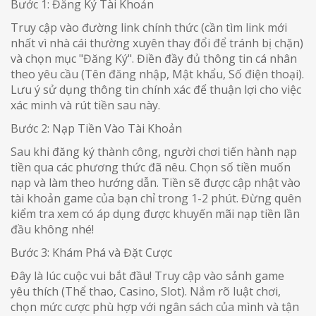
Bước 1: Đăng Ký Tài Khoản
Truy cập vào đường link chính thức (cần tìm link mới
nhất vì nhà cái thường xuyên thay đổi để tránh bị chặn)
và chọn mục "Đăng Ký". Điền đầy đủ thông tin cá nhân
theo yêu cầu (Tên đăng nhập, Mật khẩu, Số điện thoại).
Lưu ý sử dụng thông tin chính xác để thuận lợi cho việc
xác minh và rút tiền sau này.
Bước 2: Nạp Tiền Vào Tài Khoản
Sau khi đăng ký thành công, người chơi tiến hành nạp
tiền qua các phương thức đã nêu. Chọn số tiền muốn
nạp và làm theo hướng dẫn. Tiền sẽ được cập nhật vào
tài khoản game của bạn chỉ trong 1-2 phút. Đừng quên
kiểm tra xem có áp dụng được khuyến mãi nạp tiền lần
đầu không nhé!
Bước 3: Khám Phá và Đặt Cược
Đây là lúc cuộc vui bắt đầu! Truy cập vào sảnh game
yêu thích (Thể thao, Casino, Slot). Nắm rõ luật chơi,
chọn mức cược phù hợp với ngân sách của mình và tận