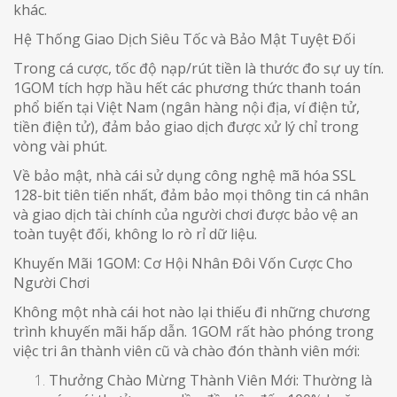
khác.
Hệ Thống Giao Dịch Siêu Tốc và Bảo Mật Tuyệt Đối
Trong cá cược, tốc độ nạp/rút tiền là thước đo sự uy tín.
1GOM tích hợp hầu hết các phương thức thanh toán
phổ biến tại Việt Nam (ngân hàng nội địa, ví điện tử,
tiền điện tử), đảm bảo giao dịch được xử lý chỉ trong
vòng vài phút.
Về bảo mật, nhà cái sử dụng công nghệ mã hóa SSL
128-bit tiên tiến nhất, đảm bảo mọi thông tin cá nhân
và giao dịch tài chính của người chơi được bảo vệ an
toàn tuyệt đối, không lo rò rỉ dữ liệu.
Khuyến Mãi 1GOM: Cơ Hội Nhân Đôi Vốn Cược Cho
Người Chơi
Không một nhà cái hot nào lại thiếu đi những chương
trình khuyến mãi hấp dẫn. 1GOM rất hào phóng trong
việc tri ân thành viên cũ và chào đón thành viên mới:
Thưởng Chào Mừng Thành Viên Mới: Thường là